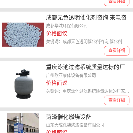
查看详细
成都无色透明催化剂咨询 来电咨
询 成都华域环保供应
成都华域环保有限公司
价格面议
关键词：成都无色透明催化剂咨询,催化剂
查看详细
重庆泳池过滤系统质量达标的厂
家 服务为先 广州欧亚康体设备供
广州欧亚康体设备有限公司
价格面议
应
关键词：重庆泳池过滤系统质量达标的厂家,泳池过滤系统
查看详细
菏泽催化燃烧设备
山东天成涂装烤漆设备有限公司
价格面议