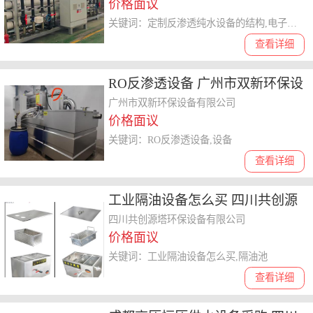
价格面议
关键词：定制反渗透纯水设备的结构,电子级**纯水
查看详细
RO反渗透设备 广州市双新环保设
备供应
广州市双新环保设备有限公司
价格面议
关键词：RO反渗透设备,设备
查看详细
工业隔油设备怎么买 四川共创源
塔环保设备供应
四川共创源塔环保设备有限公司
价格面议
关键词：工业隔油设备怎么买,隔油池
查看详细