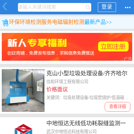
登录
环保
环境检测服务
电磁辐射检测
最新产品>>
广告
克山小型垃圾处理设备/齐齐哈尔
低温磁化炉/绿容垃圾焚烧炉
信和环境工程有限公司
价格面议
关键词：垃圾处理设备/垃圾焚烧炉/低温磁化炉
查看详细
中地恒达无线低功耗裂缝监测一
体机ZDHD-ZWLF
武汉中地恒达科技有限公司