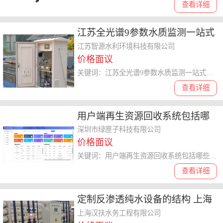
查看详细
江苏全光谱9参数水质监测一站式
采购 智源水利环境江苏供应
江苏智源水利环境科技有限公司
价格面议
关键词：江苏全光谱9参数水质监测一站式采购,水质监测
查看详细
用户端再生资源回收系统包括哪
些种类 欢迎咨询 深圳市绿匣子科
深圳市绿匣子科技有限公司
价格面议
技供应
关键词：用户端再生资源回收系统包括哪些种类,再生资源回收系统
查看详细
定制反渗透纯水设备的结构 上海
汉扶水务工程供应
上海汉扶水务工程有限公司