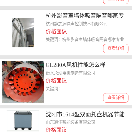
杭州影音室墙体吸音隔音哪家专
业 杭州静之源噪声控制技术供应
杭州静之源噪声控制技术有限公司
价格面议
关键词：杭州影音室墙体吸音隔音哪家专业,墙体吸音隔音
查看详细
GL280A风机性能怎么样
衡水永动电机制造有限公司
价格面议
关键词：
查看详细
沈阳市1614型双面托盘机器节能
环保
山东通佳智能装备有限公司
价格面议