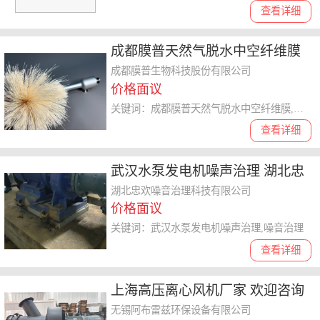
查看详细
成都膜普天然气脱水中空纤维膜
供应 成都膜普生物科技供应
成都膜普生物科技股份有限公司
价格面议
关键词：成都膜普天然气脱水中空纤维膜,气体分离膜
查看详细
武汉水泵发电机噪声治理 湖北忠
欢噪音治理科技供应
湖北忠欢噪音治理科技有限公司
价格面议
关键词：武汉水泵发电机噪声治理,噪音治理
查看详细
上海高压离心风机厂家 欢迎咨询
无锡阿布雷兹环保设备供应
无锡阿布雷兹环保设备有限公司