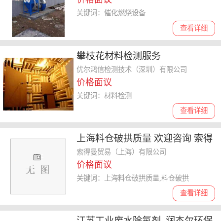
关键词：催化燃烧设备
查看详细
攀枝花材料检测服务
优尔鸿信检测技术（深圳）有限公司
价格面议
关键词：材料检测
查看详细
上海料仓破拱质量 欢迎咨询 索得
曼贸易供应
索得曼贸易（上海）有限公司
价格面议
关键词：上海料仓破拱质量,料仓破拱
查看详细
江苏工业废水除氟剂_润杰尔环保